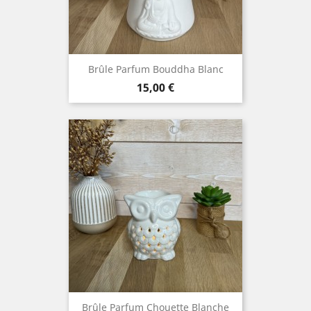
Brûle Parfum Bouddha Blanc
Prix
15,00 €
Brûle Parfum Chouette Blanche