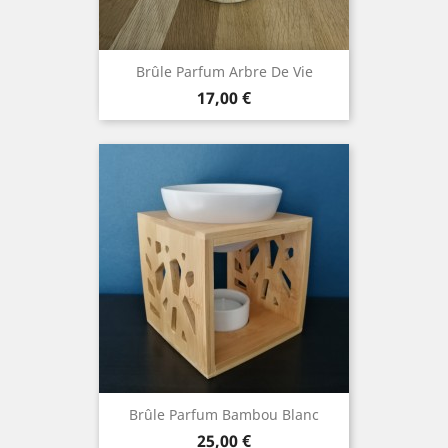
Brûle Parfum Arbre De Vie
Prix
17,00 €
Brûle Parfum Bambou Blanc
Prix
25,00 €