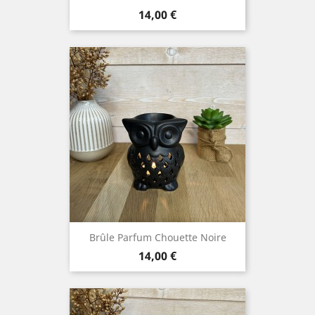
Prix
14,00 €
Brûle Parfum Chouette Noire
Prix
14,00 €