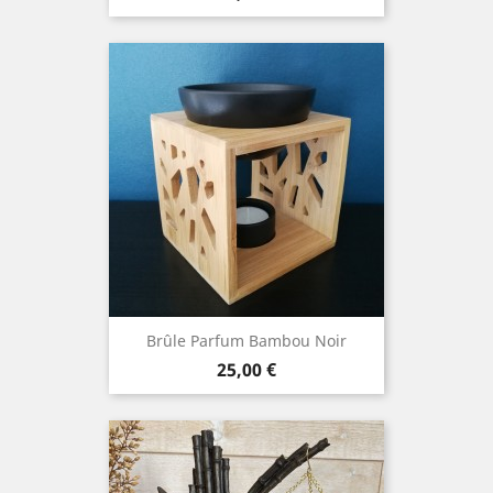
Brûle Parfum Bambou Noir
Prix
25,00 €