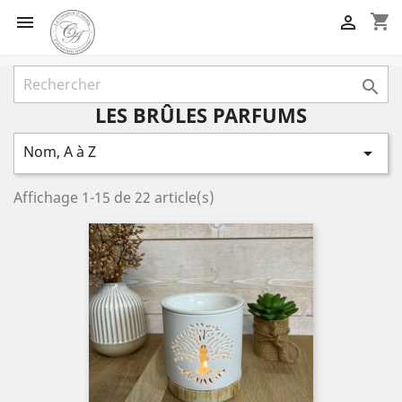
shopping_cart



LES BRÛLES PARFUMS
Nom, A à Z

Affichage 1-15 de 22 article(s)