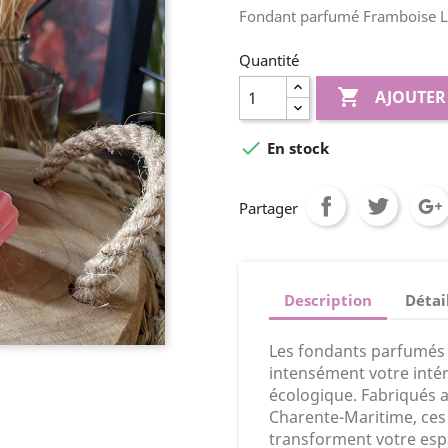
Fondant parfumé Framboise Li
Quantité

AJOUTER

En stock
Partager
Description
Détai
Les fondants parfumés 
intensément votre inté
écologique. Fabriqués 
Charente-Maritime, ces
transforment votre esp