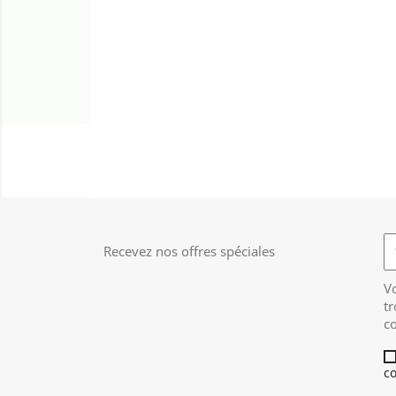
Recevez nos offres spéciales
V
tr
co
co