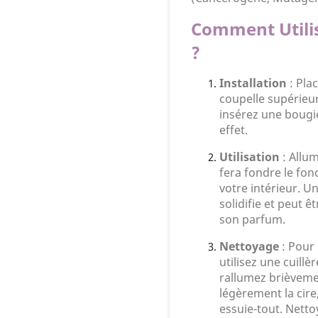
Comment Utili
?
Installation
: Pla
coupelle supérieu
insérez une bougie
effet.
Utilisation
: Allum
fera fondre le fon
votre intérieur. Un
solidifie et peut êt
son parfum.
Nettoyage
: Pour r
utilisez une cuillè
rallumez brièveme
légèrement la cire,
essuie-tout. Netto