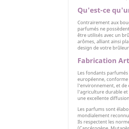
Qu'est-ce qu'
Contrairement aux boug
parfumés ne possèdent 
être utilisés avec un br
arômes, alliant ainsi plai
design de votre brûleur
Fabrication Ar
Les fondants parfumés s
européenne, conforme 
l'environnement, et de c
l'agriculture durable 
une excellente diffusio
Les parfums sont élabo
mondialement reconnue 
Ils respectent les norm
(Cancérogène, Mutagène