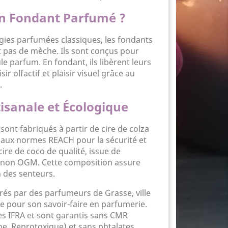
un Fondant Parfumé ?
ies parfumées classiques, les fondants
pas de mèche. Ils sont conçus pour
ûle parfum. En fondant, ils libèrent leurs
sir olfactif et plaisir visuel grâce au
.
tisanale et Écologique
ont fabriqués à partir de cire de colza
aux normes REACH pour la sécurité et
ire de coco de qualité, issue de
et non OGM. Cette composition assure
n des senteurs.
rés par des parfumeurs de Grasse, ville
pour son savoir-faire en parfumerie.
es IFRA et sont garantis sans CMR
, Reprotoxique) et sans phtalates.