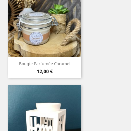
Bougie Parfumée Caramel
Prix
12,00 €